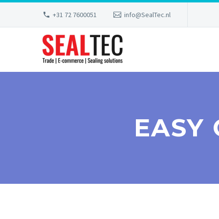
+31 72 7600051
info@SealTec.nl
EASY 