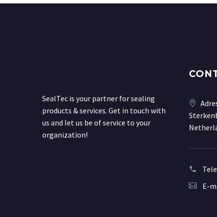
CON
SealTec is your partner for sealing
Adre
products & services. Get in touch with
Sterkenb
us and let us be of service to your
Netherl
organization!
Tel
E-ma