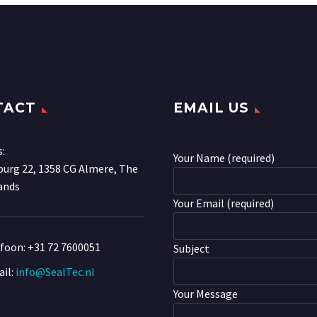
TACT
EMAIL US
s:
Your Name (required)
urg 22, 1358 CG Almere, The
ands
Your Email (required)
efoon:
+31 72 7600051
Subject
il:
info@SealTec.nl
Your Message