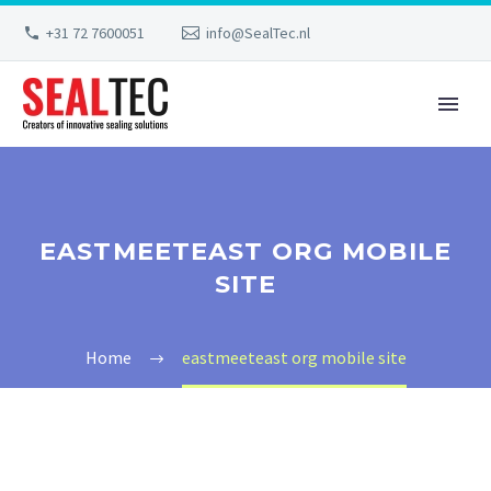
+31 72 7600051
info@SealTec.nl
EASTMEETEAST ORG MOBILE
SITE
Home
eastmeeteast org mobile site