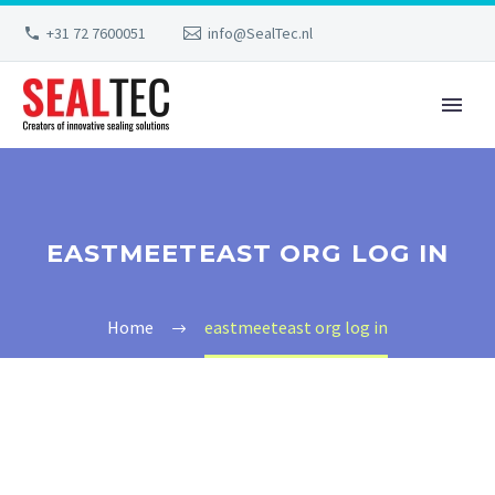
+31 72 7600051
info@SealTec.nl
EASTMEETEAST ORG LOG IN
Home
eastmeeteast org log in