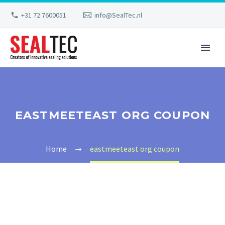
+31 72 7600051
info@SealTec.nl
EASTMEETEAST ORG COUPON
Home
eastmeeteast org coupon