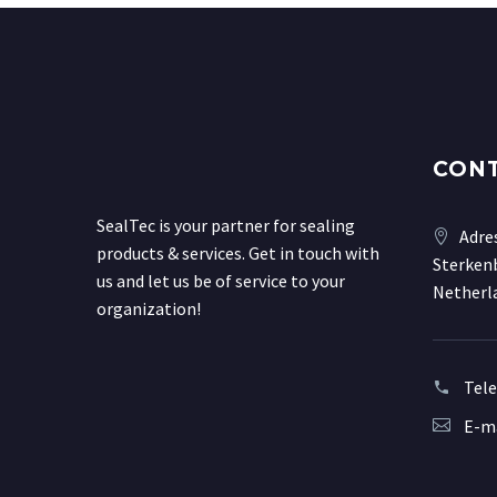
CON
SealTec is your partner for sealing
Adre
products & services. Get in touch with
Sterkenb
us and let us be of service to your
Netherl
organization!
Tel
E-ma