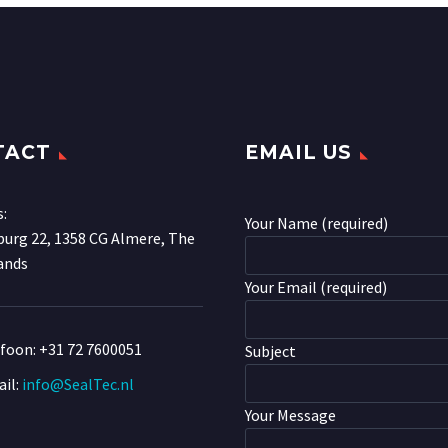
TACT
EMAIL US
s:
Your Name (required)
urg 22, 1358 CG Almere, The
ands
Your Email (required)
efoon:
+31 72 7600051
Subject
il:
info@SealTec.nl
Your Message