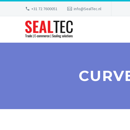
+31 72 7600051
info@SealTec.nl
CURVE