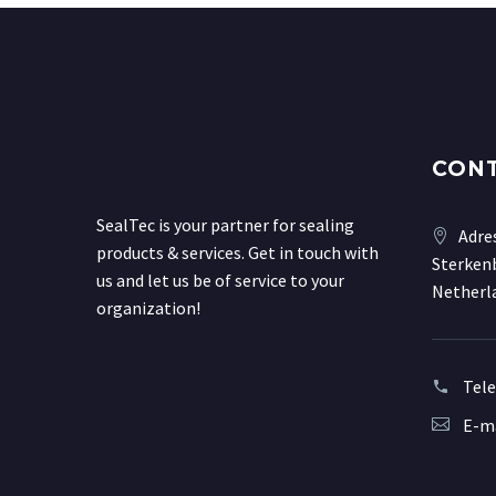
CON
SealTec is your partner for sealing
Adre
products & services. Get in touch with
Sterkenb
us and let us be of service to your
Netherl
organization!
Tel
E-ma