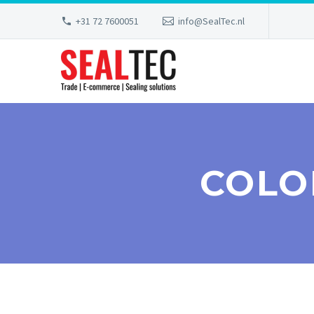
+31 72 7600051
info@SealTec.nl
COLO