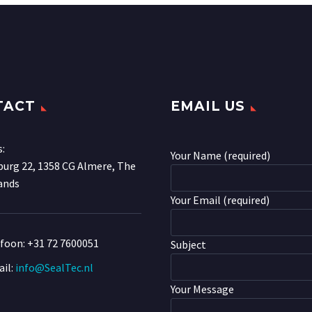
TACT
EMAIL US
s:
Your Name (required)
urg 22, 1358 CG Almere, The
ands
Your Email (required)
efoon:
+31 72 7600051
Subject
il:
info@SealTec.nl
Your Message