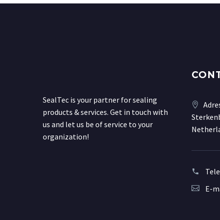
CON
SealTec is your partner for sealing
Adre
products & services. Get in touch with
Sterkenb
us and let us be of service to your
Netherl
organization!
Tel
E-ma