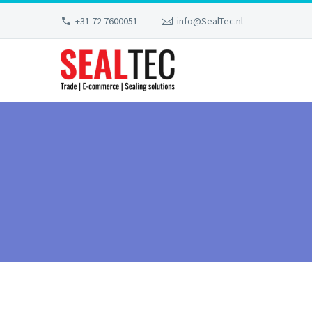
+31 72 7600051
info@SealTec.nl