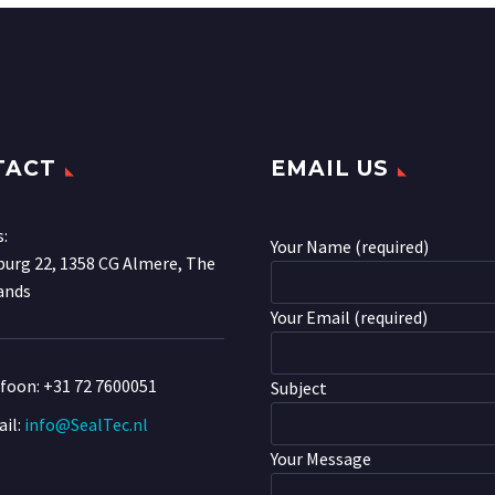
TACT
EMAIL US
s:
Your Name (required)
urg 22, 1358 CG Almere, The
ands
Your Email (required)
efoon:
+31 72 7600051
Subject
il:
info@SealTec.nl
Your Message