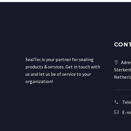
CON
SealTec is your partner for sealing
Adre
products & services. Get in touch with
Sterkenb
us and let us be of service to your
Netherl
organization!
Tel
E-ma