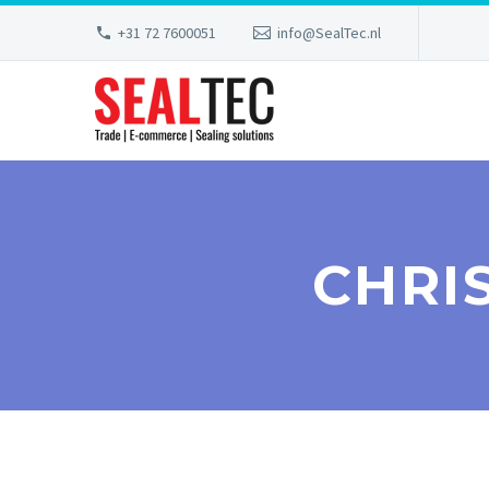
+31 72 7600051
info@SealTec.nl
CHRI