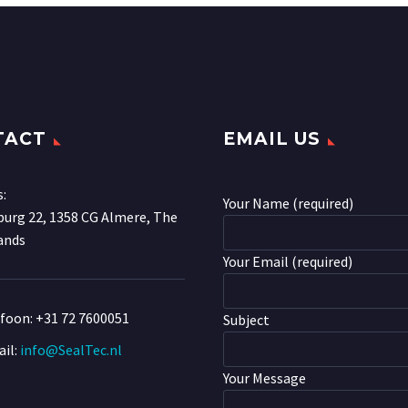
TACT
EMAIL US
s:
Your Name (required)
urg 22, 1358 CG Almere, The
ands
Your Email (required)
efoon:
+31 72 7600051
Subject
il:
info@SealTec.nl
Your Message