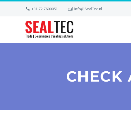
+31 72 7600051
info@SealTec.nl
CHECK 