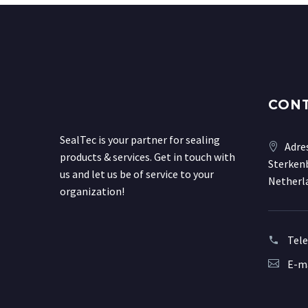
CON
SealTec is your partner for sealing
Adre
products & services. Get in touch with
Sterkenb
us and let us be of service to your
Netherl
organization!
Tel
E-ma