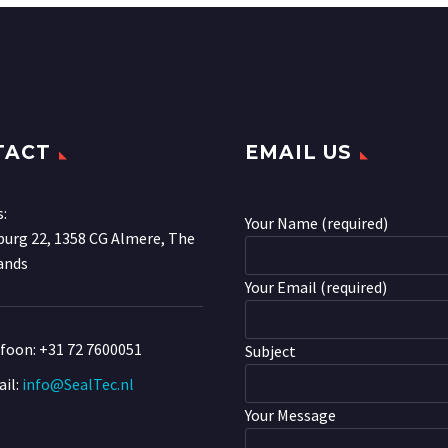
TACT
EMAIL US
s:
Your Name (required)
urg 22, 1358 CG Almere, The
ands
Your Email (required)
efoon:
+31 72 7600051
Subject
il:
info@SealTec.nl
Your Message