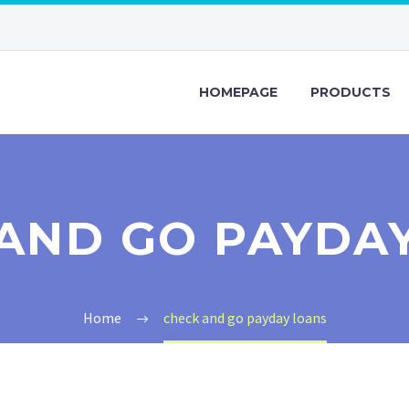
HOMEPAGE
PRODUCTS
AND GO PAYDA
Home
check and go payday loans