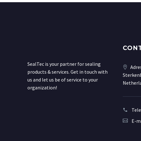
CON
SealTec is your partner for sealing
Adre
products & services. Get in touch with
Sterkenb
us and let us be of service to your
Netherl
organization!
Tel
E-ma