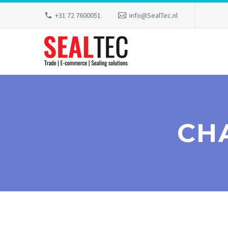
+31 72 7600051
info@SealTec.nl
CH