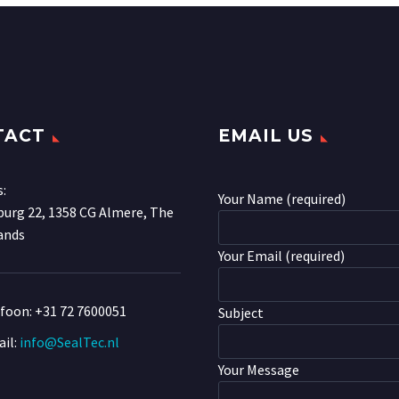
TACT
EMAIL US
s:
Your Name (required)
urg 22, 1358 CG Almere, The
ands
Your Email (required)
efoon:
+31 72 7600051
Subject
il:
info@SealTec.nl
Your Message