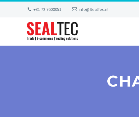
+31 72 7600051
info@SealTec.nl
CHA