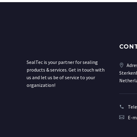
CON
SealTec is your partner for sealing
Adre
products & services. Get in touch with
Sterkenb
us and let us be of service to your
Netherl
organization!
Tel
E-ma