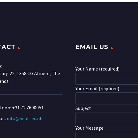
TACT
EMAIL US
s:
Your Name (required)
urg 22, 1358 CG Almere, The
ands
Your Email (required)
efoon:
+31 72 7600051
Subject
il:
info@SealTec.nl
Your Message