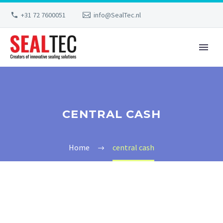
+31 72 7600051
info@SealTec.nl
CENTRAL CASH
Home
central cash