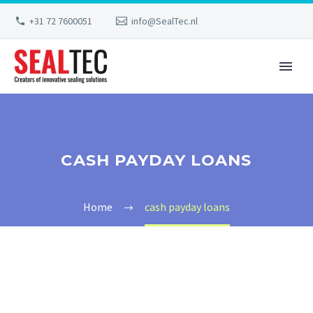
+31 72 7600051
info@SealTec.nl
CASH PAYDAY LOANS
Home
cash payday loans