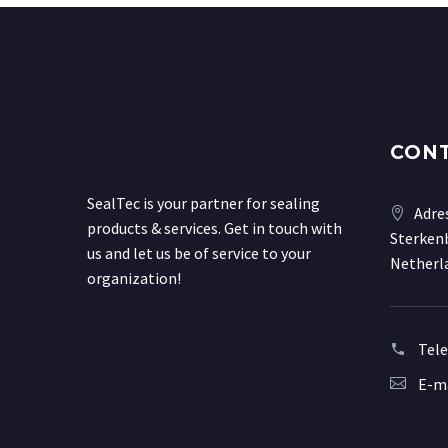
CON
SealTec is your partner for sealing
Adre
products & services. Get in touch with
Sterkenb
us and let us be of service to your
Netherl
organization!
Tel
E-ma