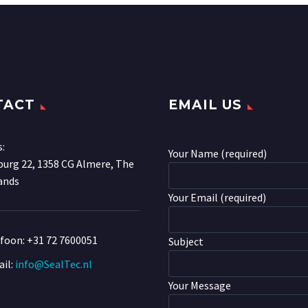
TACT
EMAIL US
s:
Your Name (required)
urg 22, 1358 CG Almere, The
ands
Your Email (required)
efoon:
+31 72 7600051
Subject
il:
info@SealTec.nl
Your Message