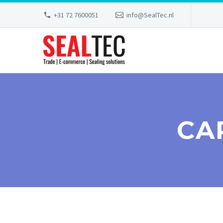
+31 72 7600051
info@SealTec.nl
CA