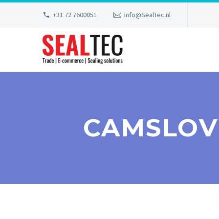
+31 72 7600051
info@SealTec.nl
CAMSLOV