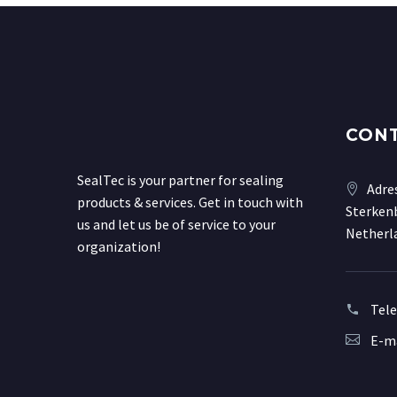
CON
SealTec is your partner for sealing
Adre
products & services. Get in touch with
Sterkenb
us and let us be of service to your
Netherl
organization!
Tel
E-ma