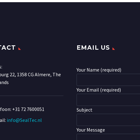
TACT
EMAIL US
s:
Your Name (required)
urg 22, 1358 CG Almere, The
ands
Your Email (required)
efoon:
+31 72 7600051
Subject
il:
info@SealTec.nl
Your Message