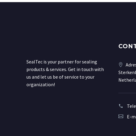
CON
SealTec is your partner for sealing
Adre
products & services. Get in touch with
Sterkenb
us and let us be of service to your
Netherl
organization!
Tel
E-ma