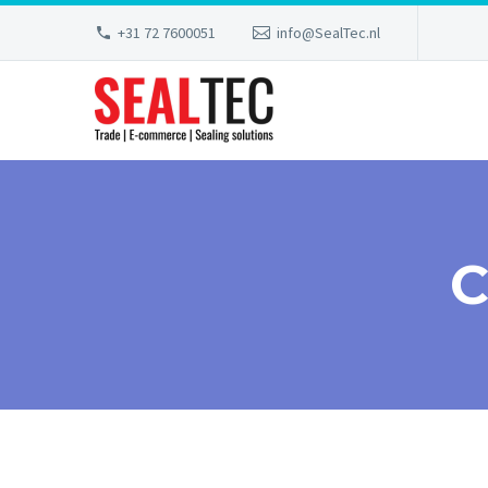
+31 72 7600051
info@SealTec.nl