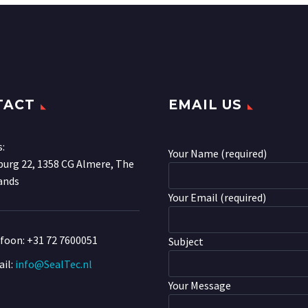
TACT
EMAIL US
s:
Your Name (required)
urg 22, 1358 CG Almere, The
ands
Your Email (required)
efoon:
+31 72 7600051
Subject
il:
info@SealTec.nl
Your Message