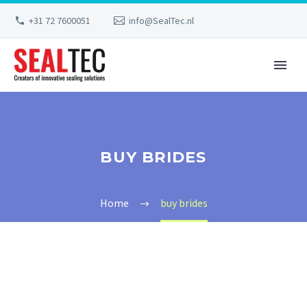
+31 72 7600051
info@SealTec.nl
BUY BRIDES
Home
buy brides