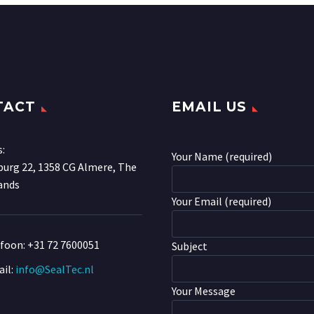
TACT
EMAIL US
s:
Your Name (required)
urg 22, 1358 CG Almere, The
ands
Your Email (required)
efoon:
+31 72 7600051
Subject
il:
info@SealTec.nl
Your Message