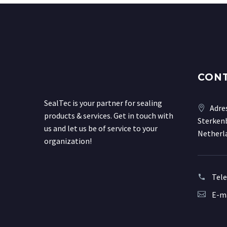
CON
SealTec is your partner for sealing
Adre
products & services. Get in touch with
Sterkenb
us and let us be of service to your
Netherl
organization!
Tel
E-ma