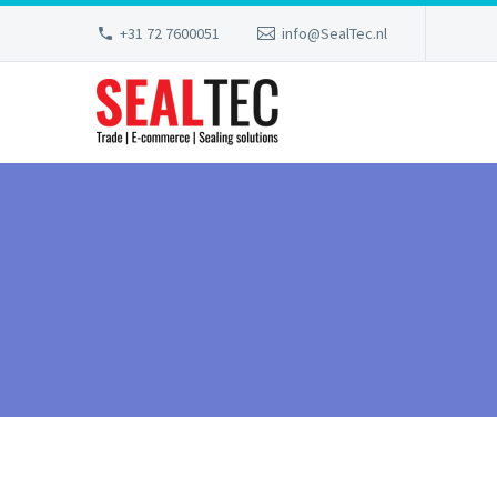
+31 72 7600051
info@SealTec.nl