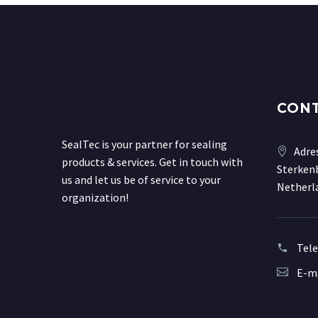
CON
SealTec is your partner for sealing
Adre
products & services. Get in touch with
Sterkenb
us and let us be of service to your
Netherl
organization!
Tel
E-ma