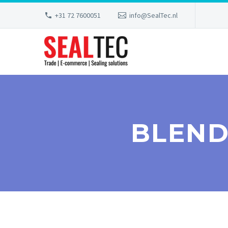
+31 72 7600051
info@SealTec.nl
BLEND