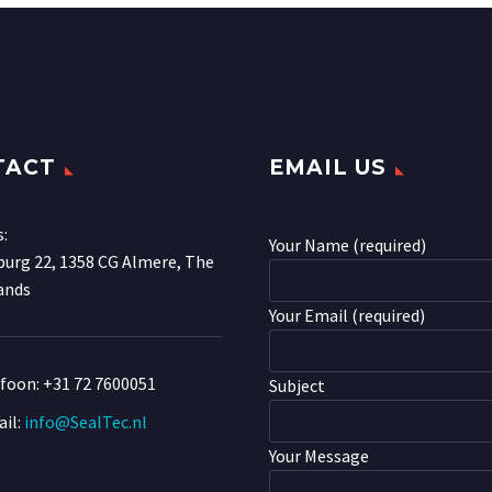
TACT
EMAIL US
s:
Your Name (required)
urg 22, 1358 CG Almere, The
ands
Your Email (required)
efoon:
+31 72 7600051
Subject
il:
info@SealTec.nl
Your Message