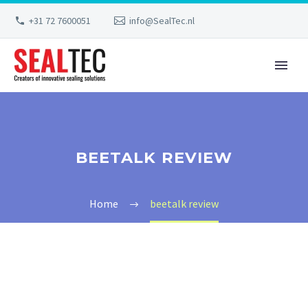
+31 72 7600051
info@SealTec.nl
BEETALK REVIEW
Home
beetalk review