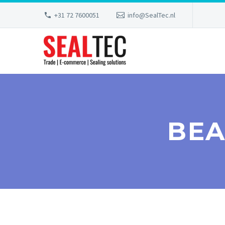
+31 72 7600051
info@SealTec.nl
BEA