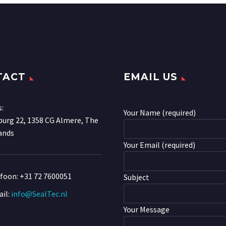
TACT
EMAIL US
s:
Your Name (required)
urg 22, 1358 CG Almere, The
ands
Your Email (required)
efoon:
+31 72 7600051
Subject
il:
info@SealTec.nl
Your Message