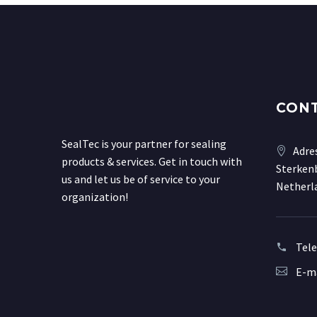
CON
SealTec is your partner for sealing
Adre
products & services. Get in touch with
Sterkenb
us and let us be of service to your
Netherl
organization!
Tel
E-ma