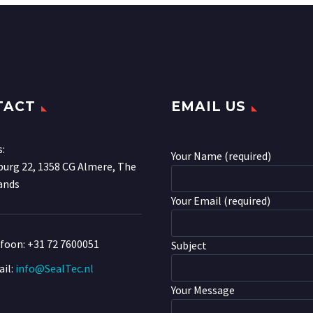
TACT
EMAIL US
s:
Your Name (required)
urg 22, 1358 CG Almere, The
ands
Your Email (required)
efoon:
+31 72 7600051
Subject
il:
info@SealTec.nl
Your Message