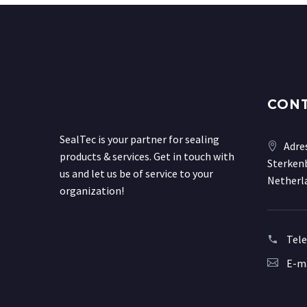
CON
SealTec is your partner for sealing
Adre
products & services. Get in touch with
Sterkenb
us and let us be of service to your
Netherl
organization!
Tel
E-ma