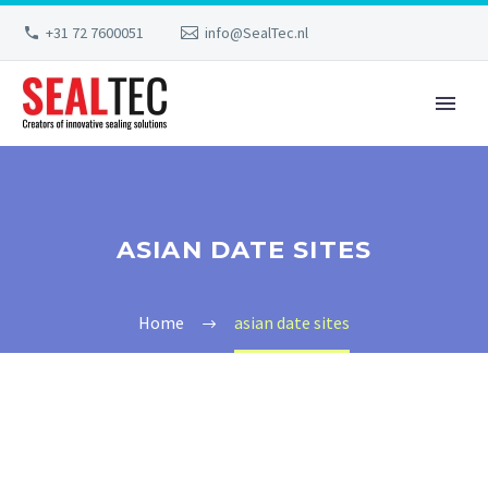
+31 72 7600051
info@SealTec.nl
ASIAN DATE SITES
Home
asian date sites