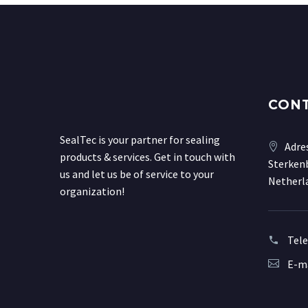
CON
SealTec is your partner for sealing
Adre
products & services. Get in touch with
Sterkenb
us and let us be of service to your
Netherl
organization!
Tel
E-ma