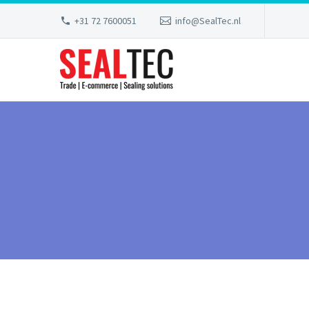
+31 72 7600051
info@SealTec.nl