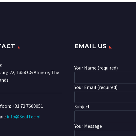
TACT
EMAIL US
s:
Your Name (required)
urg 22, 1358 CG Almere, The
ands
Your Email (required)
efoon:
+31 72 7600051
Subject
il:
info@SealTec.nl
Your Message