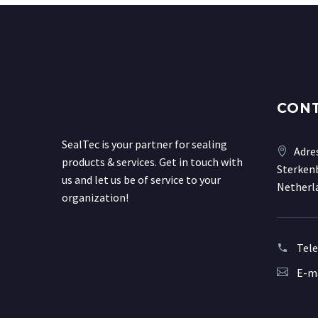
CON
SealTec is your partner for sealing
Adre
products & services. Get in touch with
Sterkenb
us and let us be of service to your
Netherl
organization!
Tel
E-ma