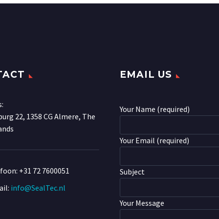
TACT
EMAIL US
s:
Your Name (required)
urg 22, 1358 CG Almere, The
ands
Your Email (required)
efoon:
+31 72 7600051
Subject
il:
info@SealTec.nl
Your Message