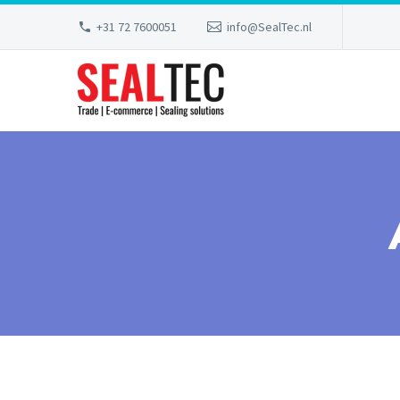
+31 72 7600051
info@SealTec.nl