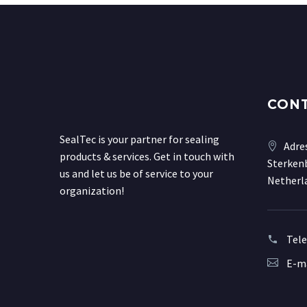
CON
SealTec is your partner for sealing
Adre
products & services. Get in touch with
Sterkenb
us and let us be of service to your
Netherl
organization!
Tel
E-ma