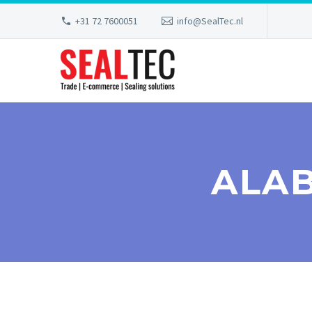
+31 72 7600051
info@SealTec.nl
ALA