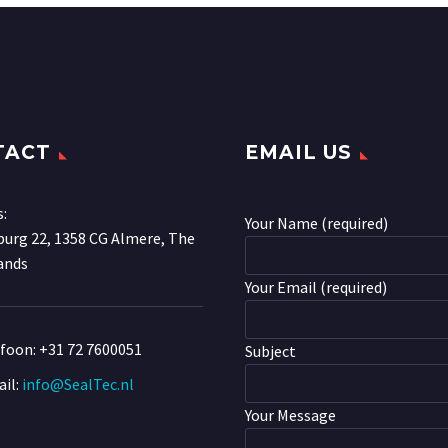
TACT
EMAIL US
s:
Your Name (required)
urg 22, 1358 CG Almere, The
ands
Your Email (required)
efoon:
+31 72 7600051
Subject
il:
info@SealTec.nl
Your Message