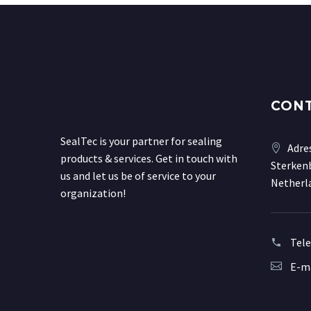
CON
SealTec is your partner for sealing
Adre
products & services. Get in touch with
Sterkenb
us and let us be of service to your
Netherl
organization!
Tel
E-ma