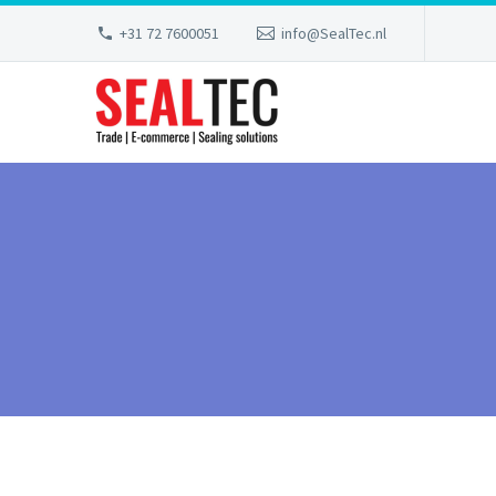
+31 72 7600051
info@SealTec.nl