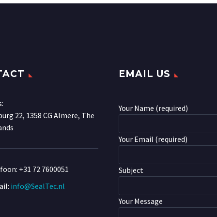
TACT
EMAIL US
s:
Your Name (required)
urg 22, 1358 CG Almere, The
ands
Your Email (required)
efoon:
+31 72 7600051
Subject
il:
info@SealTec.nl
Your Message