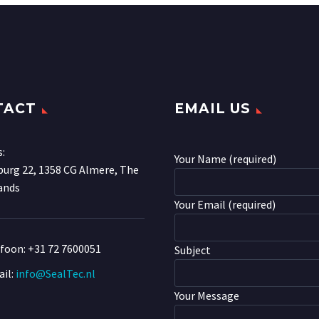
TACT
EMAIL US
s:
Your Name (required)
urg 22, 1358 CG Almere, The
ands
Your Email (required)
efoon:
+31 72 7600051
Subject
il:
info@SealTec.nl
Your Message