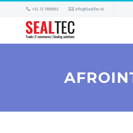
+31 72 7600051
info@SealTec.nl
AFROIN