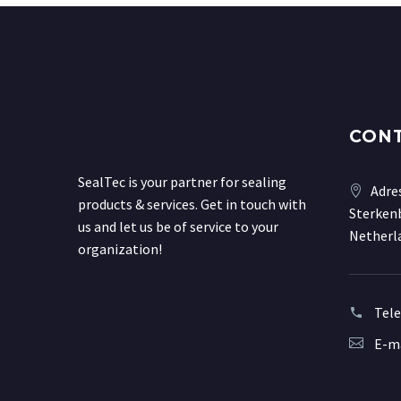
CON
SealTec is your partner for sealing
Adre
products & services. Get in touch with
Sterkenb
us and let us be of service to your
Netherl
organization!
Tel
E-ma