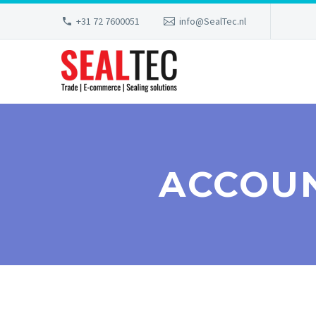
+31 72 7600051
info@SealTec.nl
ACCOU