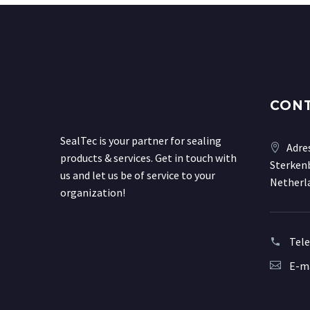
CON
SealTec is your partner for sealing
Adre
products & services. Get in touch with
Sterkenb
us and let us be of service to your
Netherl
organization!
Tel
E-ma