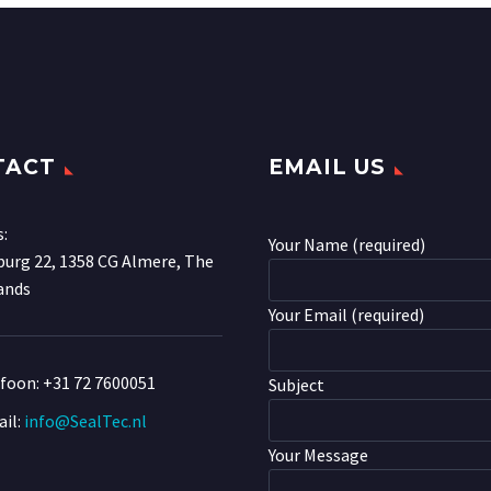
TACT
EMAIL US
s:
Your Name (required)
urg 22, 1358 CG Almere, The
ands
Your Email (required)
efoon:
+31 72 7600051
Subject
il:
info@SealTec.nl
Your Message