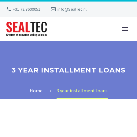
+31 72 7600051
info@SealTec.nl
3 YEAR INSTALLMENT LOANS
Home
3 year installment loans